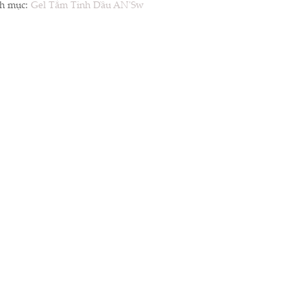
h mục:
Gel Tắm Tinh Dầu AN'Sw