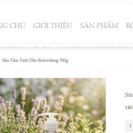
NG CHỦ
GIỚI THIỆU
SẢN PHẨM
B
Sữa Tắm Tinh Dầu Refreshing 500g
Sữ
140